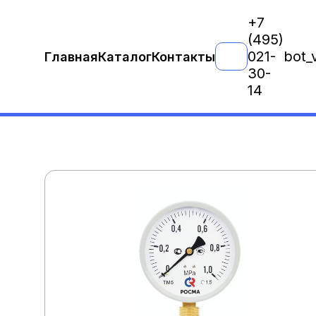
+7
(495)
021-
bot_
Главная
Каталог
Контакты
30-
14